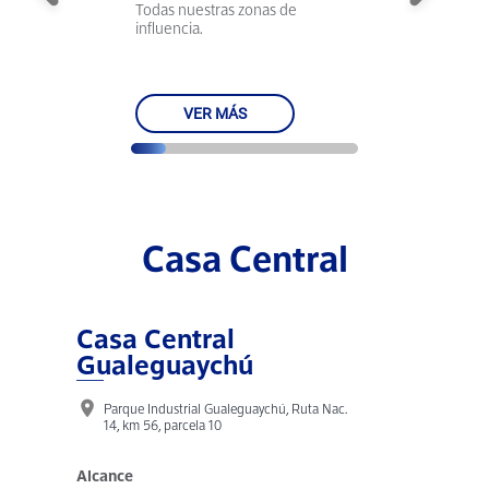
Todas nuestras zonas de
influencia.
VER MÁS
Casa Central
Casa Central
Gualeguaychú
location_on
Parque Industrial Gualeguaychú, Ruta Nac.
14, km 56, parcela 10
Alcance