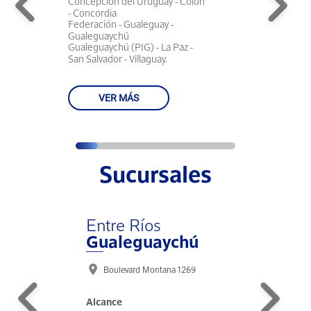
yboard_arrow_left
keyboard_arrow_righ
Concepción del Uruguay - Colón
Al
- Concordia
24
Federación - Gualeguay -
Gualeguaychú
Gualeguaychú (PIG) - La Paz -
San Salvador - Villaguay.
VER MÁS
Sucursales
Entre Ríos
Gualeguaychú
location_on
eyboard_arrow_left
keyboard_arrow_right
Boulevard Montana 1269
Alcance