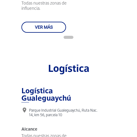
Todas nuestras zonas de
influencia.
VER MÁS
Logística
Logística
Gualeguaychú
location_on
Parque Industrial Gualeguaychú, Ruta Nac.
14, km 56, parcela 10
Alcance
Todas nuestras zonas de