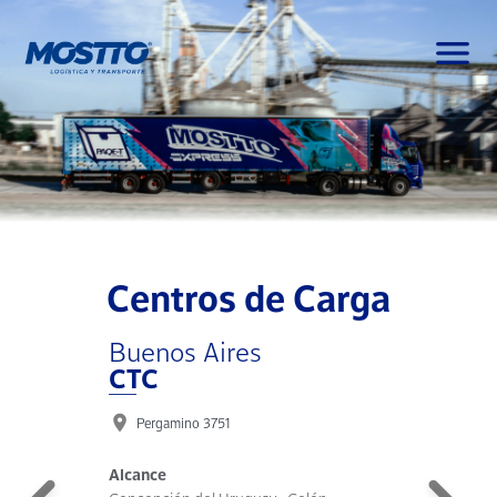
menu
Centros de Carga
Buenos Aires
B
CTC
location_on
locatio
Pergamino 3751
Alcance
A