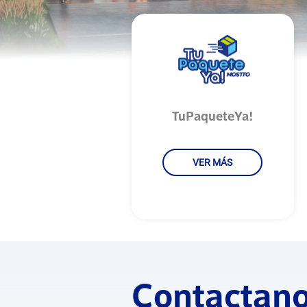
TuPaqueteYa!
VER MÁS
Contactan